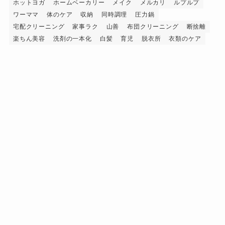
ホットヨガ
ホームベーカリー
メイク
メルカリ
ルプルプ
ワーママ
体のケア
収納
同時調理
圧力鍋
宅配クリーニング
家事ラク
山善
布団クリーニング
断捨離
楽ちん美容
洗剤の一本化
白髪
育児
脱衣所
衣類のケア