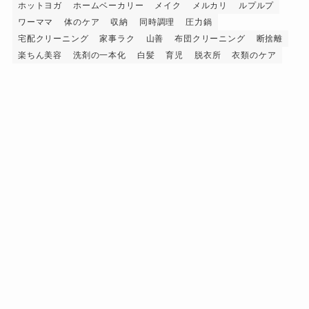
ホットヨガ
ホームベーカリー
メイク
メルカリ
ルプルプ
ワーママ
体のケア
収納
同時調理
圧力鍋
宅配クリーニング
家事ラク
山善
布団クリーニング
断捨離
楽ちん美容
洗剤の一本化
白髪
育児
脱衣所
衣類のケア