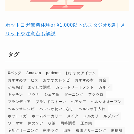
ホットヨガ無料体験or ¥1,000以下のスタジオ6選 | メ
リットや注意点も解説
タグ
#バッグ
Amazon
podcast
おすすめアイテム
おすすめサービス
おすすめレシピ
おすすめ本
お金
からあげ
まかせて調理
カラートリートメント
カルド
キッチン
サウナ
シェア畑
ダーニング
フクウロ
ブランディア
ブランドストーン
ヘアケア
ヘルシオオーブン
ヘルシオレシピ
ヘルシオ使いこなし
ヘルシオ手入れ
ホットヨガ
ホームベーカリー
メイク
メルカリ
ルプルプ
ワーママ
体のケア
収納
同時調理
圧力鍋
宅配クリーニング
家事ラク
山善
布団クリーニング
断捨離