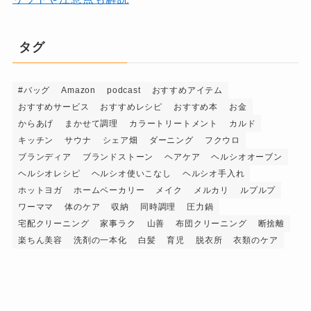
タグ
#バッグ
Amazon
podcast
おすすめアイテム
おすすめサービス
おすすめレシピ
おすすめ本
お金
からあげ
まかせて調理
カラートリートメント
カルド
キッチン
サウナ
シェア畑
ダーニング
フクウロ
ブランディア
ブランドストーン
ヘアケア
ヘルシオオーブン
ヘルシオレシピ
ヘルシオ使いこなし
ヘルシオ手入れ
ホットヨガ
ホームベーカリー
メイク
メルカリ
ルプルプ
ワーママ
体のケア
収納
同時調理
圧力鍋
宅配クリーニング
家事ラク
山善
布団クリーニング
断捨離
楽ちん美容
洗剤の一本化
白髪
育児
脱衣所
衣類のケア