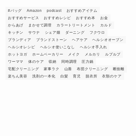
#バッグ
Amazon
podcast
おすすめアイテム
おすすめサービス
おすすめレシピ
おすすめ本
お金
からあげ
まかせて調理
カラートリートメント
カルド
キッチン
サウナ
シェア畑
ダーニング
フクウロ
ブランディア
ブランドストーン
ヘアケア
ヘルシオオーブン
ヘルシオレシピ
ヘルシオ使いこなし
ヘルシオ手入れ
ホットヨガ
ホームベーカリー
メイク
メルカリ
ルプルプ
ワーママ
体のケア
収納
同時調理
圧力鍋
宅配クリーニング
家事ラク
山善
布団クリーニング
断捨離
楽ちん美容
洗剤の一本化
白髪
育児
脱衣所
衣類のケア