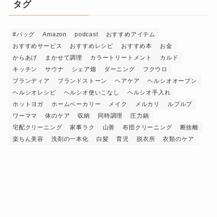
タグ
#バッグ
Amazon
podcast
おすすめアイテム
おすすめサービス
おすすめレシピ
おすすめ本
お金
からあげ
まかせて調理
カラートリートメント
カルド
キッチン
サウナ
シェア畑
ダーニング
フクウロ
ブランディア
ブランドストーン
ヘアケア
ヘルシオオーブン
ヘルシオレシピ
ヘルシオ使いこなし
ヘルシオ手入れ
ホットヨガ
ホームベーカリー
メイク
メルカリ
ルプルプ
ワーママ
体のケア
収納
同時調理
圧力鍋
宅配クリーニング
家事ラク
山善
布団クリーニング
断捨離
楽ちん美容
洗剤の一本化
白髪
育児
脱衣所
衣類のケア