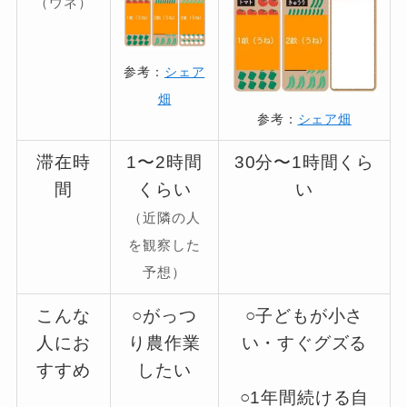
（ウネ）
参考：
シェア
畑
参考：
シェア畑
滞在時
1〜2時間
30分〜1時間くら
間
くらい
い
（近隣の人
を観察した
予想）
こんな
○がっつ
○子どもが小さ
人にお
り農作業
い・すぐグズる
すすめ
したい
○1年間続ける自