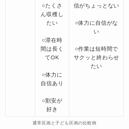
○たくさ
信がちょっとない
ん収穫し
たい
○体力に自信がな
い
○滞在時
間は長く
○作業は短時間で
てOK
サクッと終わらせ
たい
○体力に
自信あり
○割安が
好き
通常区画と子ども区画の比較例