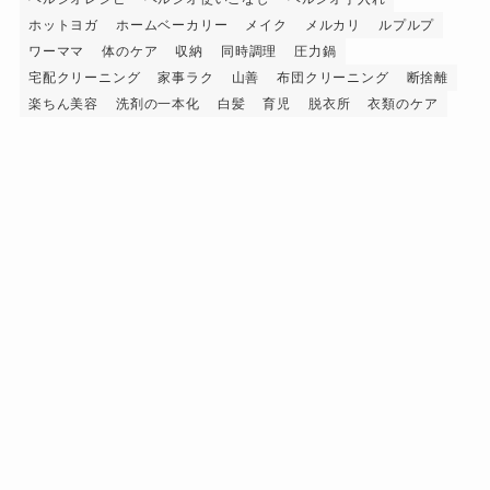
ホットヨガ
ホームベーカリー
メイク
メルカリ
ルプルプ
ワーママ
体のケア
収納
同時調理
圧力鍋
宅配クリーニング
家事ラク
山善
布団クリーニング
断捨離
楽ちん美容
洗剤の一本化
白髪
育児
脱衣所
衣類のケア