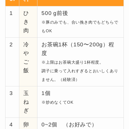
1
ひ
500 g前後
き
※豚のみでも、合い挽き肉でもどちらで
肉
もOK
2
冷
お茶碗1杯（150〜200g）程
や
度
ご
※上限はお茶碗大盛り1杯程度。
飯
調子に乗って入れすぎるとおいしくあり
ません。（経験済）
3
玉
1個
ね
※炒めなくてOK
ぎ
4
卵
0~2個 （お好みで）