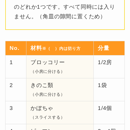
のどれか1つです。すべて同時には入り
ません。（角皿の隙間に置くため）
No.
材料
分量
※（ ）内は切り方
1
ブロッコリー
1/2房
（小房に分ける）
2
きのこ類
1袋
（小房に分ける）
3
かぼちゃ
1/4個
（スライスする）